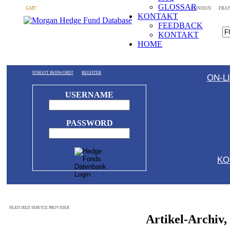
GLOSSAR
GMT
LONDON
FRA
KONTAKT
FEEDBACK
KONTAKT
HOME
FORGOT PASSWORD?
REGISTER
ON-L
USERNAME
PASSWORD
KO
FEATURED SERVICE PROVIDER
Artikel-Archiv,